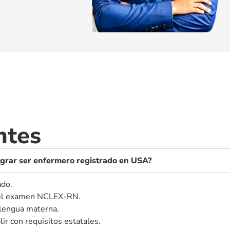
ntes
lograr ser enfermero registrado en USA?
ado.
o el examen NCLEX-RN.
 lengua materna.
ir con requisitos estatales.