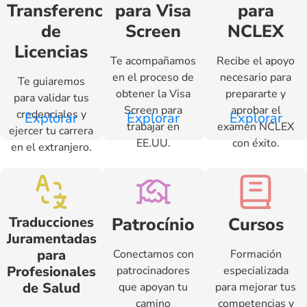
Transferencia
para Visa
para
de
Screen
NCLEX
Licencias
Te acompañamos
Recibe el apoyo
en el proceso de
necesario para
Te guiaremos
obtener la Visa
prepararte y
para validar tus
Screen para
aprobar el
credenciales y
Explorar
Explorar
Explorar
trabajar en
examen NCLEX
ejercer tu carrera
EE.UU.
con éxito.
en el extranjero.
Traducciones
Patrocínio
Cursos
Juramentadas
para
Conectamos con
Formación
Profesionales
patrocinadores
especializada
de Salud
que apoyan tu
para mejorar tus
camino
competencias y