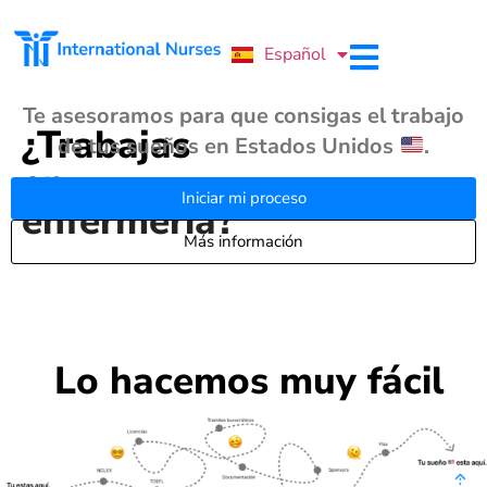
Português
Español
English
Te asesoramos para que consigas el trabajo
¿Trabajas
de tus sueños en Estados Unidos
.
en
Iniciar mi proceso
enfermería?
Más información
Lo hacemos muy fácil​