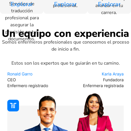
Explorar
Explorar
Explorar
Servicios de
profesional.
avanzar en tu
traducción
carrera.
profesional para
asegurar la
Un equipo con experiencia
precisión en tus
documentos.
Somos enfermeros profesionales que conocemos el proceso
de inicio a fin.
Estos son los expertos que te guiarán en tu camino.