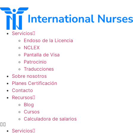
Ir
al
contenido
Servicios
Endoso de la Licencia
NCLEX
Pantalla de Visa
Patrocinio
Traducciones
Sobre nosotros
Planes Certificación
Contacto
Recursos
Blog
Cursos
Calculadora de salarios
Servicios