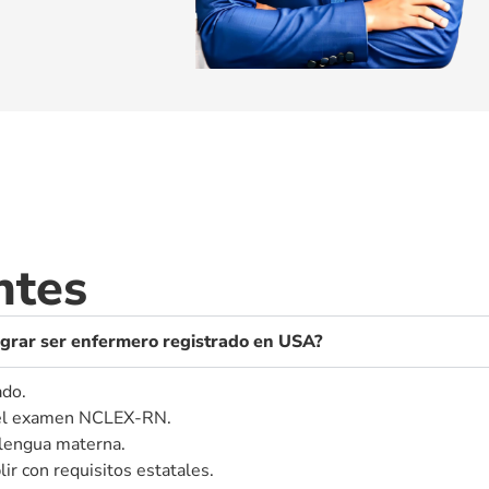
ntes
lograr ser enfermero registrado en USA?
ado.
o el examen NCLEX-RN.
 lengua materna.
ir con requisitos estatales.