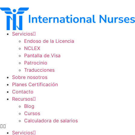
Ir
al
contenido
Servicios
Endoso de la Licencia
NCLEX
Pantalla de Visa
Patrocinio
Traducciones
Sobre nosotros
Planes Certificación
Contacto
Recursos
Blog
Cursos
Calculadora de salarios
Servicios