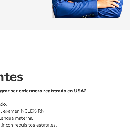
ntes
lograr ser enfermero registrado en USA?
ado.
o el examen NCLEX-RN.
 lengua materna.
ir con requisitos estatales.