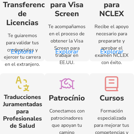
Transferencia
para Visa
para
de
Screen
NCLEX
Licencias
Te acompañamos
Recibe el apoyo
en el proceso de
necesario para
Te guiaremos
obtener la Visa
prepararte y
para validar tus
Screen para
aprobar el
credenciales y
Explorar
Explorar
Explorar
trabajar en
examen NCLEX
ejercer tu carrera
EE.UU.
con éxito.
en el extranjero.
Traducciones
Patrocínio
Cursos
Juramentadas
para
Conectamos con
Formación
Profesionales
patrocinadores
especializada
de Salud
que apoyan tu
para mejorar tus
camino
competencias y