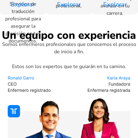
Explorar
Explorar
Explorar
Servicios de
profesional.
avanzar en tu
traducción
carrera.
profesional para
asegurar la
Un equipo con experiencia
precisión en tus
documentos.
Somos enfermeros profesionales que conocemos el proceso
de inicio a fin.
Estos son los expertos que te guiarán en tu camino.