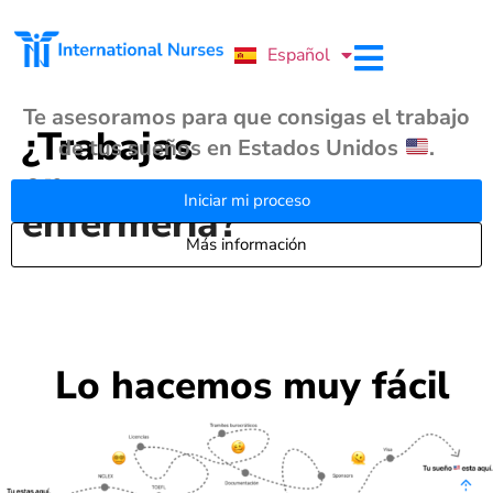
Português
Español
English
Te asesoramos para que consigas el trabajo
¿Trabajas
de tus sueños en Estados Unidos
.
en
Iniciar mi proceso
enfermería?
Más información
Lo hacemos muy fácil​