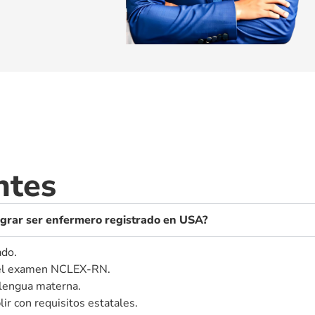
ntes
lograr ser enfermero registrado en USA?
ado.
o el examen NCLEX-RN.
 lengua materna.
ir con requisitos estatales.