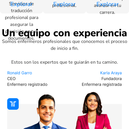
Explorar
Explorar
Explorar
Servicios de
profesional.
avanzar en tu
traducción
carrera.
profesional para
asegurar la
Un equipo con experiencia
precisión en tus
documentos.
Somos enfermeros profesionales que conocemos el proceso
de inicio a fin.
Estos son los expertos que te guiarán en tu camino.