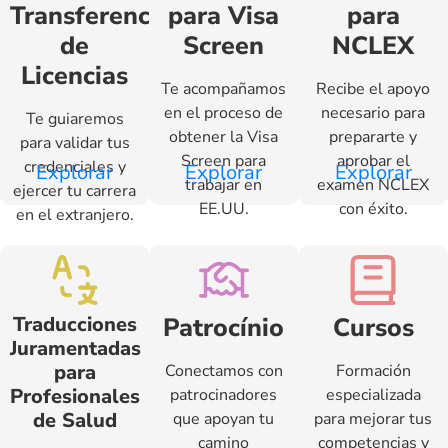
Transferencia
para Visa
para
de
Screen
NCLEX
Licencias
Te acompañamos
Recibe el apoyo
en el proceso de
necesario para
Te guiaremos
obtener la Visa
prepararte y
para validar tus
Screen para
aprobar el
credenciales y
Explorar
Explorar
Explorar
trabajar en
examen NCLEX
ejercer tu carrera
EE.UU.
con éxito.
en el extranjero.
Traducciones
Patrocínio
Cursos
Juramentadas
para
Conectamos con
Formación
Profesionales
patrocinadores
especializada
de Salud
que apoyan tu
para mejorar tus
camino
competencias y