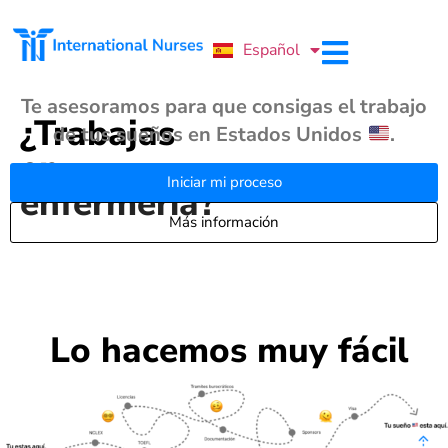
Português
Español
English
Te asesoramos para que consigas el trabajo
¿Trabajas
de tus sueños en Estados Unidos
.
en
Iniciar mi proceso
enfermería?
Más información
Lo hacemos muy fácil​