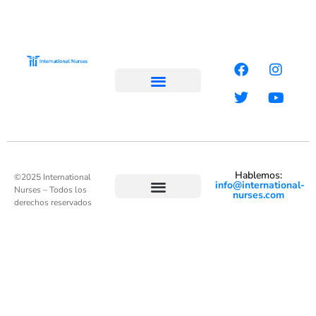
Eventos en linea
Hablemos:
©️2025 International
info@international-
Nurses – Todos los
nurses.com
derechos reservados
Términos y condiciones
Políticas de privacidad