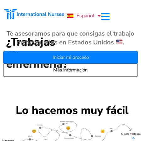
Português
Español
English
Te asesoramos para que consigas el trabajo
¿Trabajas
de tus sueños en Estados Unidos
.
en
Iniciar mi proceso
enfermería?
Más información
Lo hacemos muy fácil​