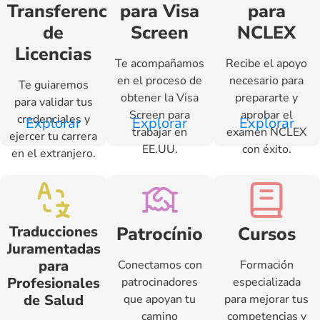
Transferencia
para Visa
para
de
Screen
NCLEX
Licencias
Te acompañamos
Recibe el apoyo
en el proceso de
necesario para
Te guiaremos
obtener la Visa
prepararte y
para validar tus
Screen para
aprobar el
credenciales y
Explorar
Explorar
Explorar
trabajar en
examen NCLEX
ejercer tu carrera
EE.UU.
con éxito.
en el extranjero.
Traducciones
Patrocínio
Cursos
Juramentadas
para
Conectamos con
Formación
Profesionales
patrocinadores
especializada
de Salud
que apoyan tu
para mejorar tus
camino
competencias y