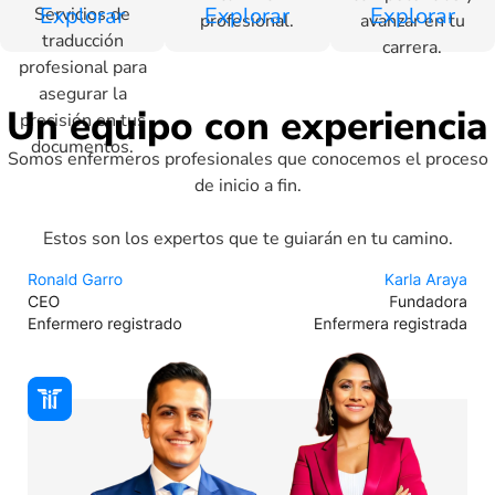
Explorar
Explorar
Explorar
Servicios de
profesional.
avanzar en tu
traducción
carrera.
profesional para
asegurar la
Un equipo con experiencia
precisión en tus
documentos.
Somos enfermeros profesionales que conocemos el proceso
de inicio a fin.
Estos son los expertos que te guiarán en tu camino.