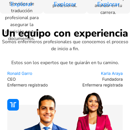
Explorar
Explorar
Explorar
Servicios de
profesional.
avanzar en tu
traducción
carrera.
profesional para
asegurar la
Un equipo con experiencia
precisión en tus
documentos.
Somos enfermeros profesionales que conocemos el proceso
de inicio a fin.
Estos son los expertos que te guiarán en tu camino.