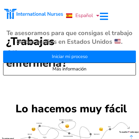
Português
Español
English
Te asesoramos para que consigas el trabajo
¿Trabajas
de tus sueños en Estados Unidos
.
en
Iniciar mi proceso
enfermería?
Más información
Lo hacemos muy fácil​