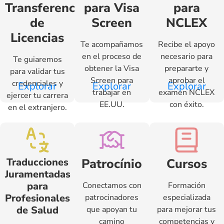
Transferencia
para Visa
para
de
Screen
NCLEX
Licencias
Te acompañamos
Recibe el apoyo
en el proceso de
necesario para
Te guiaremos
obtener la Visa
prepararte y
para validar tus
Screen para
aprobar el
credenciales y
Explorar
Explorar
Explorar
trabajar en
examen NCLEX
ejercer tu carrera
EE.UU.
con éxito.
en el extranjero.
Traducciones
Patrocínio
Cursos
Juramentadas
para
Conectamos con
Formación
Profesionales
patrocinadores
especializada
de Salud
que apoyan tu
para mejorar tus
camino
competencias y